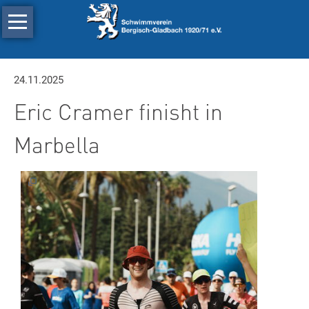
Navigation
Schwimmen
überspringen
Leistungsschwimmen
Triathlon
24.11.2025
Eric Cramer finisht in
Wasserball
Tauchen
Marbella
Der
Verein